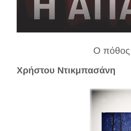
λ
λ
α
γ
ή
Ο πόθος
Χρήστου Ντικμπασάνη