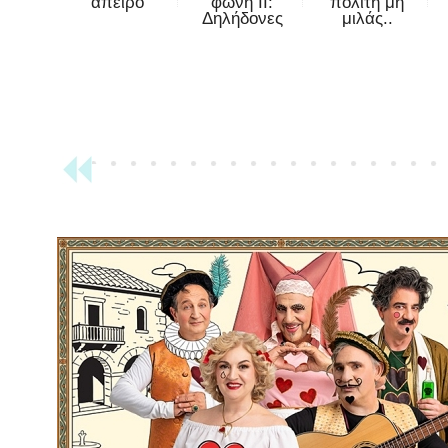
άπειρο
φωνή II:
πολίτη μη
Δηλήδονες
μιλάς..