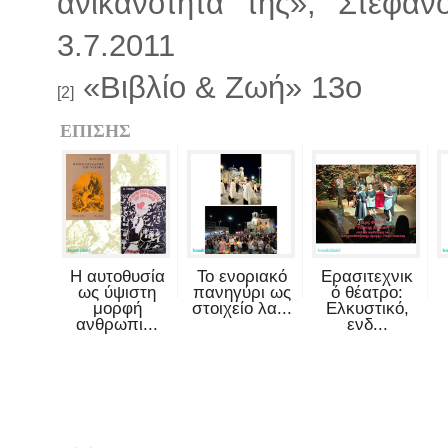
ανικανότητά της», Στέφαν
3.7.2011
«Βιβλίο & Ζωή» 13ο
[2]
ΕΠΙΣΗΣ
Η αυτοθυσία
Το ενοριακό
Ερασιτεχνικ
ως ύψιστη
πανηγύρι ως
ό θέατρο:
μορφή
στοιχείο λα...
Ελκυστικό,
ανθρωπι...
ενδ...