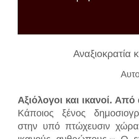
λ
λ
α
γ
ή
Αναξιοκρατία 
Αυτ
Αξιόλογοι και ικανοί. Από
Κάποιος ξένος δημοσιογ
στην υπό πτώχευσιν χώρα
ικανούς ανθρώπους.
Ο επ