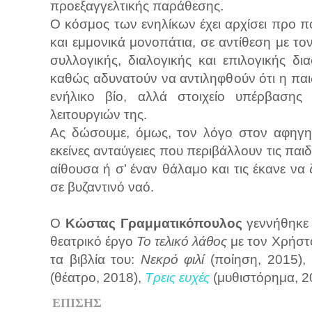
προεξαγγελτικής παράθεσης.
Ο κόσμος των ενηλίκων έχει αρχίσει προ π
και εμμονικά μονοπάτια, σε αντίθεση με τ
συλλογικής, διαλογικής και επιλογικής δ
καθώς αδυνατούν να αντιληφθούν ότι η παι
ενήλικο βίο, αλλά στοιχείο υπέρβασης
λειτουργιών της.
Ας δώσουμε, όμως, τον λόγο στον αφηγητ
εκείνες ανταύγειες που περιβάλλουν τις παιδι
αίθουσα ή σ’ έναν θάλαμο και τις έκανε να
σε βυζαντινό ναό.
Ο
Κώστας Γραμματικόπουλος
γεννήθηκε 
θεατρικό έργο
Το τελικό λάθος
με τον Χρήστο
τα βιβλία του:
Νεκρό φιλί
(ποίηση, 2015),
(θέατρο, 2018),
Τρεις ευχές
(μυθιστόρημα, 2
ΕΠΙΣΗΣ