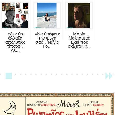
«Δεν θα
«Να θρέφετε
Μαρία
άλλαζα
την ψυχή
Μαλταμπέ:
απολύτως
σας», Νάγια
Εκεί που
τίποτα»,
Γο...
σκίζεται η...
Αλ...