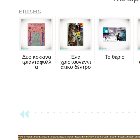
ΕΠΙΣΗΣ
Δύο κόκκινα
Ένα
Το θεριό
τριαντάφυλλ
χριστουγεννι
α
άτικο δέντρο