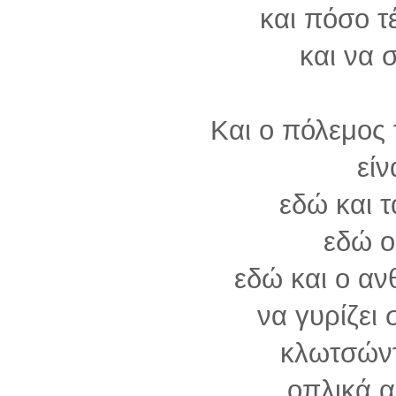
και πόσο τ
και να 
Και ο πόλεμος
είν
εδώ και τ
εδώ ο
εδώ και ο α
να γυρίζει
κλωτσώντ
οπλικά α