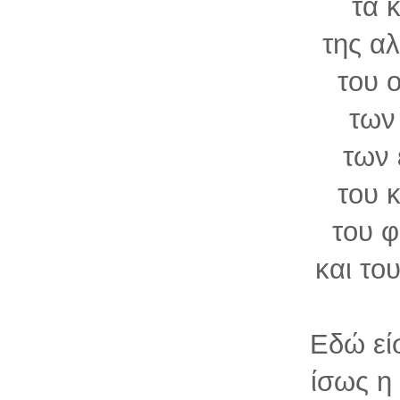
τα 
της αλ
του 
των
των
του 
του 
και το
Εδώ είσ
ίσως η