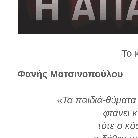
λ
λ
α
γ
ή
Το 
Φανής Ματσινοπούλου
«Τα παιδιά-θύματα
φτάνει κ
τότε ο κό