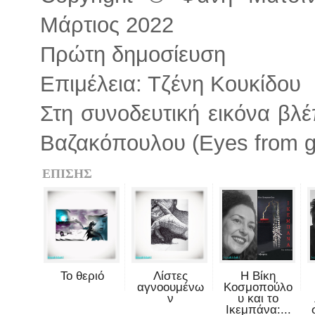
Μάρτιος 2022
Πρώτη δημοσίευση
Επιμέλεια: Τζένη Κουκίδου
Στη συνοδευτική εικόνα βλ
Βαζακόπουλου (Eyes from g
ΕΠΙΣΗΣ
Το θεριό
Λίστες
Η Βίκη
αγνοουμένω
Κοσμοπούλο
ν
υ και το
Ικεμπάνα:...