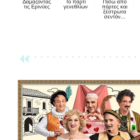
Δαμάζοντας
Το πάρτι
Πίσω από
τις Ερινύες
γενεθλίων
πόρτες και
ξέστρωτα
σεντόν...