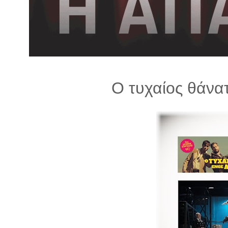
λ
λ
α
γ
ή
Ο τυχαίος θάνα