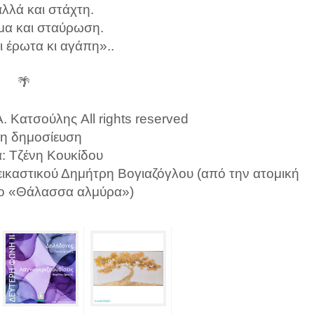
λλά και στάχτη.
α και σταύρωση.
ι έρωτα κι αγάπη»..
🌴
 Κατσούλης All rights reserved
η δημοσίευση
α: Τζένη Κουκίδου
 εικαστικού Δημήτρη Βογιαζόγλου (από την ατομική
τλο «Θάλασσα αλμύρα»)