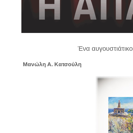
λ
λ
α
γ
ή
Ένα αυγουστιάτικο
Μανώλη Α. Κατσούλη