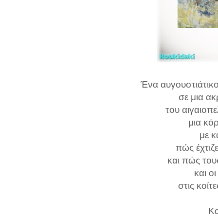
Ένα αυγουστιάτικο
σε μια α
του αιγαιοπε
μια κό
με κ
πώς έχτιζ
και πώς του
και ο
στις κοίτ
Κα