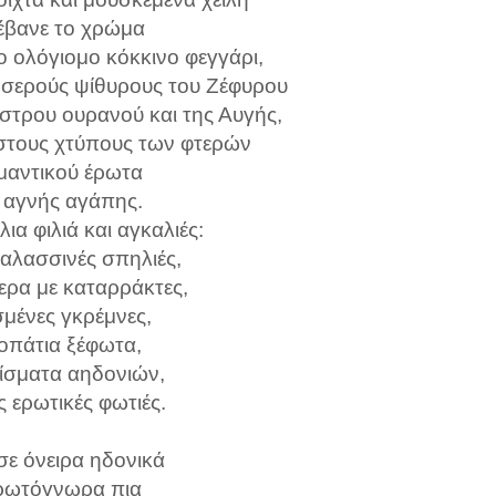
έβανε το χρώμα
ο ολόγιομο κόκκινο φεγγάρι,
οσερούς ψίθυρους του Ζέφυρου
αστρου ουρανού και της Αυγής,
 στους χτύπους των φτερών
μαντικού έρωτα
ς αγνής αγάπης.
λια φιλιά και αγκαλιές:
θαλασσινές σπηλιές,
ερα με καταρράκτες,
σμένες γκρέμνες,
οπάτια ξέφωτα,
δίσματα αηδονιών,
ς ερωτικές φωτιές.
σε όνειρα ηδονικά
ρωτόγνωρα πια