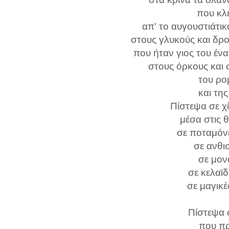
που κλ
απ' το αυγουστιάτικ
στους γλυκούς και δρ
που ήταν γιος του έν
στους όρκους και
του ρο
και τη
Πίστεψα σε χί
μέσα στις 
σε ποταμόν
σε ανθι
σε μον
σε κελαϊ
σε μαγικέ
Πίστεψα 
που π