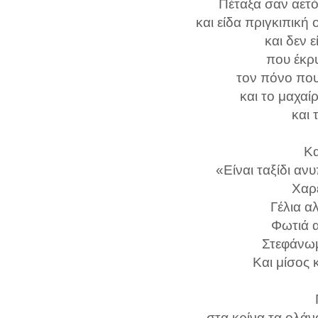
Πέταξα σαν αετ
και είδα πριγκιπικ
και δεν 
που έκρυ
τον πόνο που
και το μαχαί
και 
Κα
«Είναι ταξίδι ανυ
Χαρέ
Γέλια α
Φωτιά α
Στεφάνωμ
Και μίσος 
στα κρίνα τα ολάν