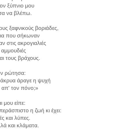
τον ξύπνιο μου
σα να βλέπω.
ους ξαφνικούς βοριάδες,
ια που σήκωναν
ν στις ακρογιαλιές
ς αμμουδιές
αι τους βράχους.
ν ρώτησα:
άκρυα άραγε η ψυχή
ι απ' τον πόνο;»
ι μου είπε:
περάσπιστο η ζωή κι έχει:
ς και λύπες.
λλά και κλάματα.