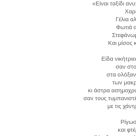
«Είναι ταξίδι ανυ
Χαρέ
Γέλια α
Φωτιά α
Στεφάνωμ
Και μίσος 
Είδα νικήτριε
σαν στ
στα ολόξαν
των μακρ
κι άστρα ασημοχρ
σαν τους τυμπανιστέ
με τις χάντ
Ρίγωσ
και φτ