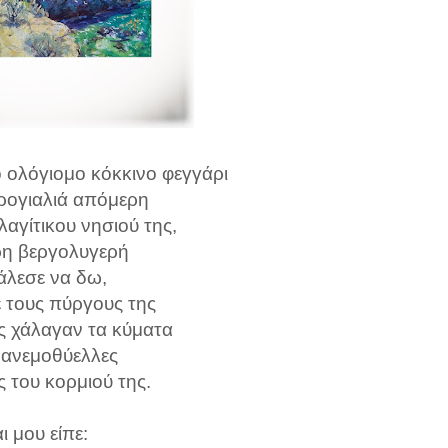
 ολόγιομο κόκκινο φεγγάρι
κρογιαλιά απόμερη
λαγίτικου νησιού της,
ρη βεργολυγερή
άλεσε να δω,
ε τους πύργους της
ς χάλαγαν τα κύματα
ι ανεμοθύελλες
ες του κορμιού της.
ι μου είπε: