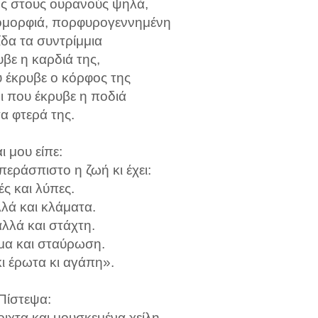
ός στους ουρανούς ψηλά,
ή ομορφιά, πορφυρογεννημένη
είδα τα συντρίμμια
βε η καρδιά της,
 έκρυβε ο κόρφος της
ρι που έκρυβε η ποδιά
τα φτερά της.
ι μου είπε:
περάσπιστο η ζωή κι έχει:
ς και λύπες.
λλά και κλάματα.
λλά και στάχτη.
α και σταύρωση.
κι έρωτα κι αγάπη».
Πίστεψα:
οιχτα και μουσκεμένα χείλη