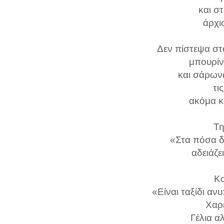
και σ
άρχι
Δεν πίστεψα στ
μπουρίν
και σάρωνα
τι
ακόμα κ
Τη
«Στα πόσα δ
αδειάζε
Κα
«Είναι ταξίδι ανυ
Χαρέ
Γέλια α