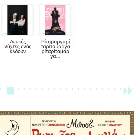
Λευκές
Ρίταμαργαρί
νύχτες ενός
ταρίταμαργα
κλόουν
ρίταρίταμαρ
γα...