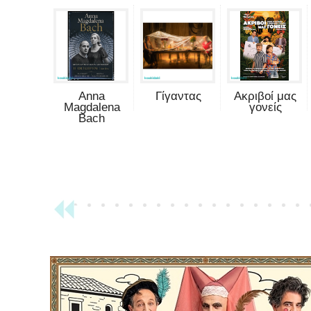
Anna
Γίγαντας
Ακριβοί μας
Magdalena
γονείς
Bach