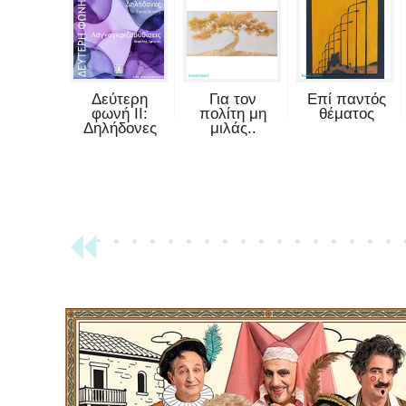
Δεύτερη
Για τον
Επί παντός
φωνή II:
πολίτη μη
θέματος
Δηλήδονες
μιλάς..