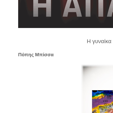
λ
λ
α
γ
ή
Η γυναίκα
Πόπης Μπίσσα