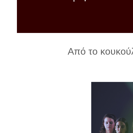
λ
λ
α
γ
ή
Από το κουκού