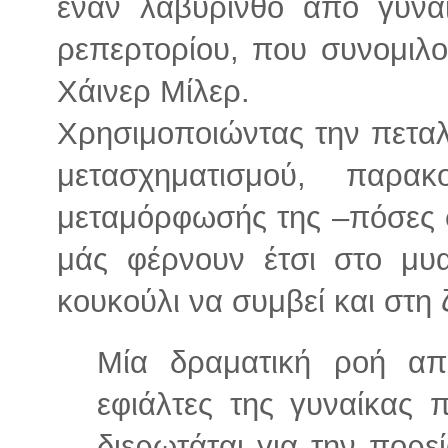
έναν λαβύρινθο από γυνα
ρεπερτορίου, που συνομιλ
Χάινερ Μίλερ.
Χρησιμοποιώντας την πετα
μετασχηματισμού, παρα
μεταμόρφωσής της –πόσες στ
μάς φέρνουν έτσι στο μυ
κουκούλι να συμβεί και στη 
Μία δραματική ροή από
εφιάλτες της γυναίκας 
διερωτάται για την πορε