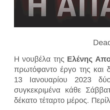
λ
λ
α
γ
ή
Dea
Η νουβέλα της
Ελένης Απ
πρωτόφαντο έργο της και δ
13 Ιανουαρίου 2023 δύ
συγκεκριμένα κάθε Σάββατ
δέκατο τέταρτο μέρος. Περί