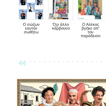
Ο σώζων
Όχι άλλο
Ο Αλέκος
εαυτόν
κάρβουνο
βγήκε απ'
σωθήτω
τον
παράδεισο