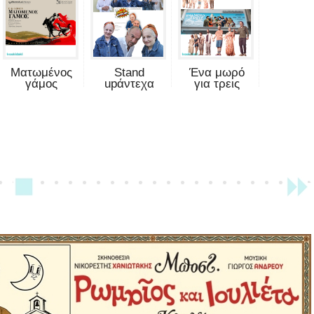
Ματωμένος
Stand
Ένα μωρό
γάμος
upάντεχα
για τρεις