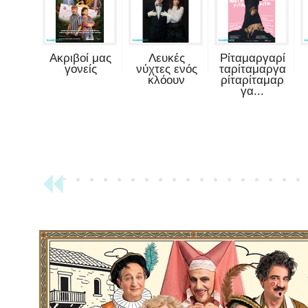
Ακριβοί μας
Λευκές
Ρίταμαργαρί
γονείς
νύχτες ενός
ταρίταμαργα
κλόουν
ρίταρίταμαρ
γα...