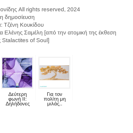
νίδης All rights reserved, 2024
η δημοσίευση
α: Τζένη Κουκίδου
κα Ελένης Σαμέλη [από την ατομική της έκθεση
Stalactites of Soul]
Δεύτερη
Για τον
φωνή II:
πολίτη μη
Δηλήδονες
μιλάς..