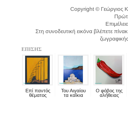
Copyright © Γεώργιος Κο
Πρώτ
Επιμέλει
Στη συνοδευτική εικόνα βλέπετε πίνα
ζωγραφικής 
ΕΠΙΣΗΣ
Επί παντός
Του Αιγαίου
Ο φόβος της
θέματος
τα καΐκια
αλήθειας