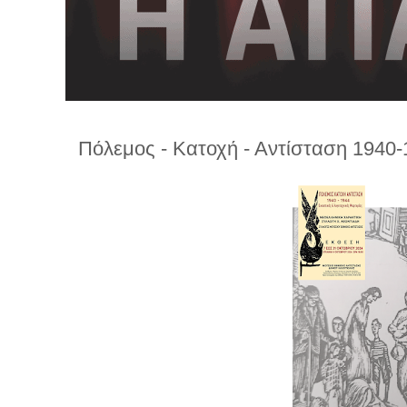
λ
λ
α
γ
ή
Πόλεμος - Κατοχή - Αντίσταση 1940-1