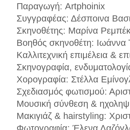
Παραγωγή: Artphoinix
Συγγραφέας: Δέσποινα Βασι
Σκηνοθέτης: Μαρίνα Ρεμπέ
Βοηθός σκηνοθέτη: Ιωάννα 
Καλλιτεχνική επιμέλεια & ε
Σκηνογραφία, ενδυματολογ
Χορογραφία: Στέλλα Εμίνογ
Σχεδιασμός φωτισμού: Αρισ
Μουσική σύνθεση & ηχοληψί
Μακιγιάζ & hairstyling: Χρι
Φωτογραφία: Έλενα Λαζόγλ