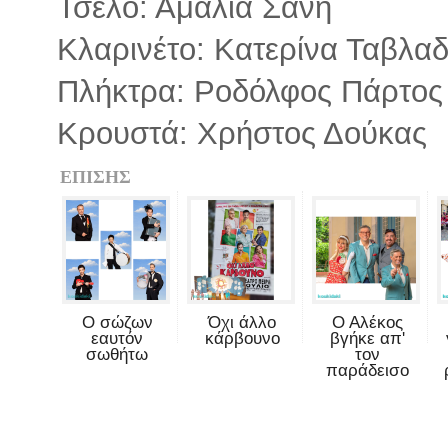
Τσέλο: Αμαλία Σάνη
Κλαρινέτο: Κατερίνα Ταβλ
Πλήκτρα: Ροδόλφος Πάρτος
Κρουστά: Χρήστος Δούκας
ΕΠΙΣΗΣ
Ο σώζων
Όχι άλλο
Ο Αλέκος
εαυτόν
κάρβουνο
βγήκε απ'
σωθήτω
τον
παράδεισο