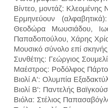
Βίντεο, μοντάζ: Κλεομένης 
Ερμηνεύουν (αλφαβητικά
Θεοδώρα Μωυσιάδου, Ιωά
Παπαδοπούλου, Χάρης Χρί
Μουσικό σύνολο επί σκηνής
Συνθέτης: Γεώργιος Σουμελ
Μαέστρος: Ροδόλφος Πάρτο
Βιολί Α': Ολυμπία Εξαδακτύ
Βιολί Β': Παντελής Βαϊγκού
Βιόλα: Στέλιος Παπασαβόγλ