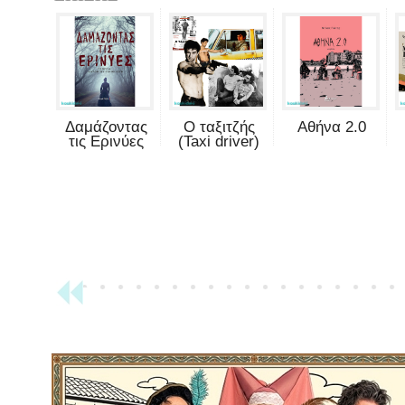
Δαμάζοντας
Ο ταξιτζής
Αθήνα 2.0
τις Ερινύες
(Taxi driver)