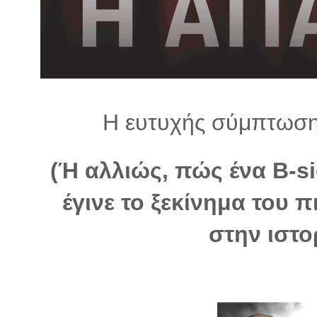
λ
λ
α
γ
ή
Η ευτυχής σύμπτωση 
(Ή αλλιώς, πώς ένα B-si
έγινε το ξεκίνημα του 
στην ιστο