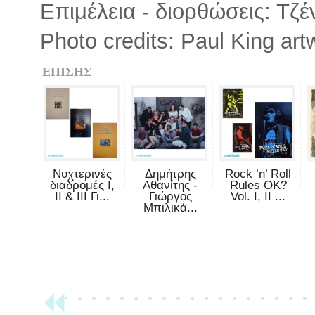
Επιμέλεια - διορθώσεις: Τζ
Photo credits: Paul King art
ΕΠΙΣΗΣ
Νυχτερινές
Δημήτρης
Rock ’n’ Roll
διαδρομές Ι,
Αθανίτης -
Rules OK?
ΙΙ & ΙΙΙ Γι...
Γιώργος
Vol. I, II ...
Μπιλικά...