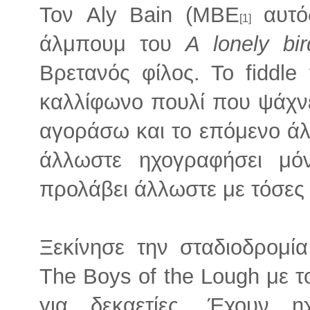
Τον Aly Bain (MBE
αυτός
[1]
άλμπουμ του
A lonely bir
Βρετανός φίλος. Το fiddle
καλλίφωνο πουλί που ψάχνε
αγοράσω και το επόμενο ά
άλλωστε ηχογραφήσει μό
προλάβει άλλωστε με τόσες
Ξεκίνησε την σταδιοδρομί
The Boys of the Lough με τ
για δεκαετίες. Έχουν η