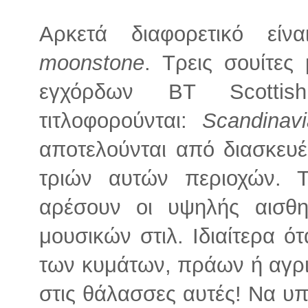
Αρκετά διαφορετικό ε
moonstone
. Τρεις σουίτες
εγχόρδων BT Scottis
τιτλοφορούνται:
Scandinav
αποτελούνται από διασκε
τριών αυτών περιοχών. Τ
αρέσουν οι υψηλής αισθητ
μουσικών στιλ. Ιδιαίτερα ότ
των κυμάτων, πράων ή αγρι
στις θάλασσες αυτές! Να υπ