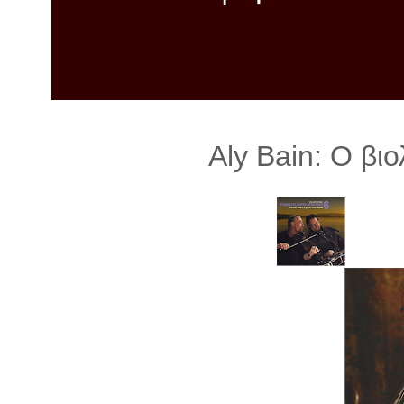
λ
λ
α
γ
ή
Aly Bain: Ο βι