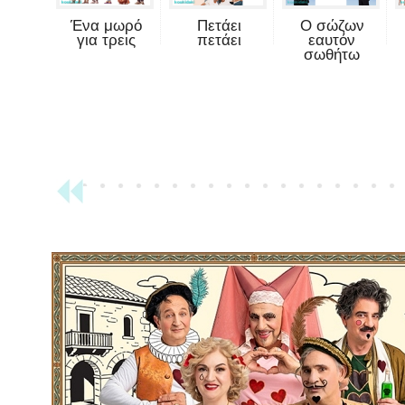
Ένα μωρό
Πετάει
Ο σώζων
για τρεις
πετάει
εαυτόν
σωθήτω