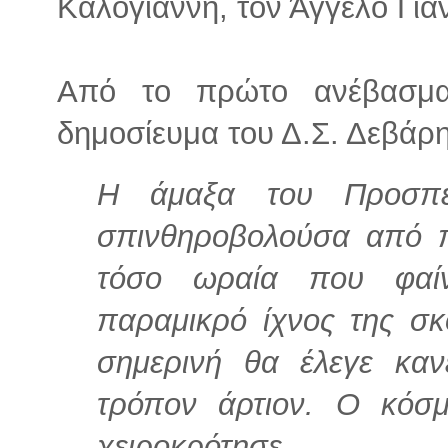
Καλογιάννη, τον Άγγελο Για
Από το πρώτο ανέβασ
δημοσίευμα του Δ.Σ. Δεβάρη
Η άμαξα του Προσπέ
σπινθηροβολούσα από π
τόσο ωραία που φαίν
παραμικρό ίχνος της σκ
σημερινή θα έλεγε καν
τρόπον άρτιον. Ο κόσ
χειροκρότησε.