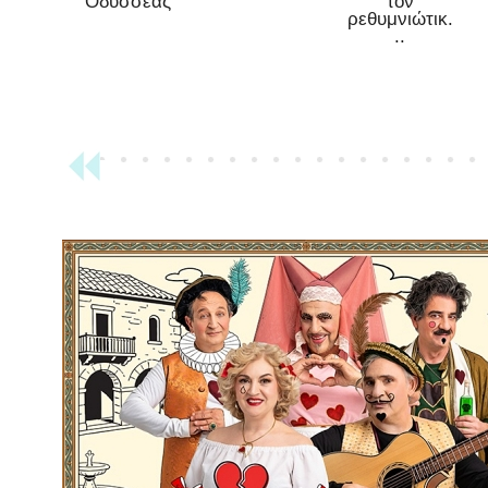
Οδυσσέας
τον
ρεθυμνιώτικ.
..