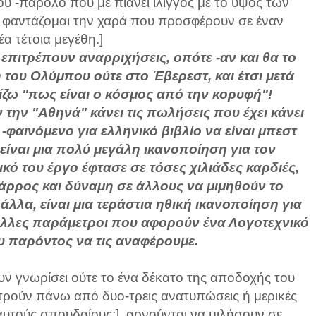
υ -παρόλο που με πιάνει ίλιγγος με το ύψος των
αι φαντάζομαι την χαρά που προσφέρουν σε έναν
α τέτοια μεγέθη.]
 επιτρέπουν αναρριχήσεις, οπότε -αν και θα το
 του Ολύμπου ούτε στο Έβερεστ, και έτσι μετά
ζω "πως είναι ο κόσμος από την κορυφή"!
 την "Αθηνά" κάνει τις πωλήσεις που έχει κάνει
 -φαινόμενο για ελληνικό βιβλίο να είναι μπεστ
είναι μια πολύ μεγάλη ικανοποίηση για τον
κό του έργο έφτασε σε τόσες χιλιάδες καρδιές,
άρρος και δύναμη σε άλλους να μιμηθούν το
λλα, είναι μια τεράστια ηθική ικανοποίηση για
άλλες παράμετροι που αφορούν ένα Λογοτεχνικό
ου παρόντος να τις αναφέρουμε.
ν γνωρίσει ούτε το ένα δέκατο της αποδοχής του
μετρούν πάνω από δυο-τρεις ανατυπώσεις ή μερικές
αυτούς σπουδαίους;], αρνούνται να μιλήσουν σε