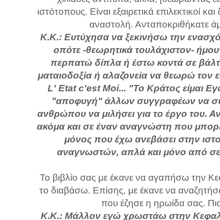
ιστότοπους. Είναι εξαιρετικά επιλεκτικοί κα
αναστολή. Ανταποκριθήκατε ά
Κ.Κ.: Ευτύχησα να ξεκινήσω την ενασχό
οπότε -θεωρητικά τουλάχιστον- ήμου
περπατώ δίπλα ή έστω κοντά σε βάλτ
ματαιοδοξία ή αλαζονεία να θεωρώ τον 
L' Etat c'est Moi... "Το Κράτος είμαι
"αποφυγή" άλλων συγγραφέων να συμ
ανθρώπου να μιλήσει για το έργο του. Α
ακόμα και σε έναν αναγνώστη που μπορεί 
μόνος που έχω ανεβάσει στην ιστο
αναγνωστών, απλά και μόνο από σεβ
Το βιβλίο σας με έκανε να αγαπήσω την Κε
το διαβάσω. Επίσης, με έκανε να αναζητήσω
που έζησε η ηρωίδα σας. Πισ
Κ.Κ.: Μάλλον εγώ χρωστάω στην Κεφαλλ