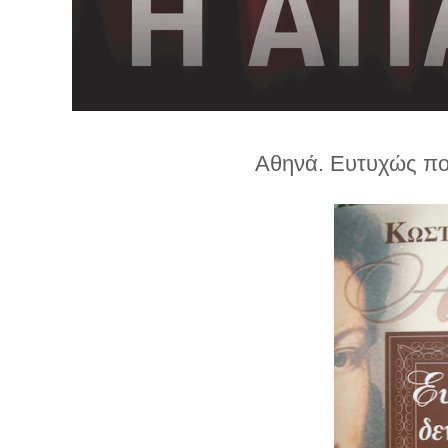
λ
λ
α
γ
ή
Αθηνά. Ευτυχώς πο