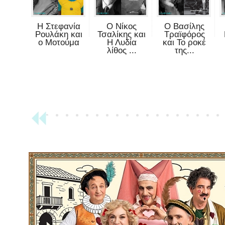
Η Στεφανία
Ο Νίκος
Ο Βασίλης
Ρουλάκη και
Τσαλίκης και
Τραϊφόρος
ο Μοτούμα
Η Λυδία
και Το ροκέ
λίθος ...
της...