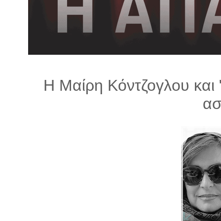
λ
λ
α
γ
ή
Η Μαίρη Κόντζογλου και 
ασ