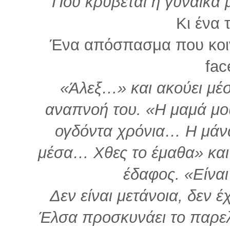
Πού κρύβεται η γυναίκα 
Κι ένα τ
Ένα απόσπασμα που κοι
fac
«Άλεξ…» και ακούει μέσα
αναπνοή του. «Η μαμά μου
ογδόντα χρόνια… Η μάνα
μέσα… Χθες το έμαθα» και
έδαφος. «Είνα
Δεν είναι μετάνοια, δεν έ
Έλσα προσκυνάει το παρελ