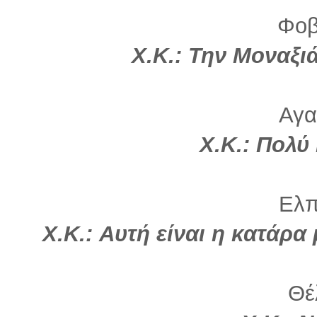
Φοβ
Χ.Κ.: Την Μοναξι
Αγα
Χ.Κ.: Πολύ 
Ελπί
Χ.Κ.: Αυτή είναι η κατάρα
Θέλ