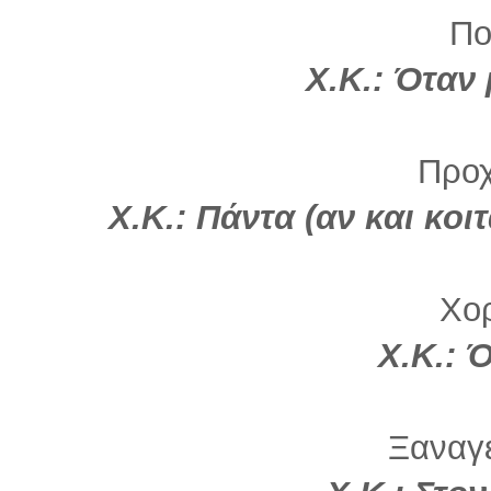
Πο
Χ.Κ.: Όταν
Προχ
Χ.Κ.: Πάντα (αν και κο
Χορ
Χ.Κ.: 
Ξαναγε