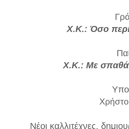
Γρά
Χ.Κ.: Όσο πε
Παί
Χ.Κ.: Με σπαθά
Υπο
Χρήστο
Νέοι καλλιτέχνες, δημιου