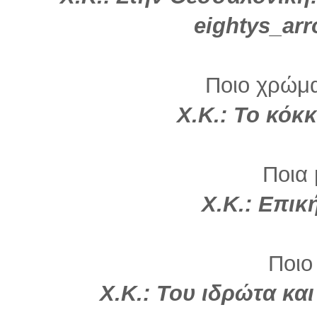
eightys_ar
Ποιο χρώμα 
Χ.Κ.: Το κόκκ
Ποια 
Χ.Κ.: Επικ
Ποιο
Χ.Κ.: Του ιδρώτα κα