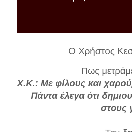
λ
λ
α
γ
ή
Ο Χρήστος Κεσκ
Πως μετράμε.
Χ.Κ.: Με φίλους και χαρ
Πάντα έλεγα ότι δημιο
στους 