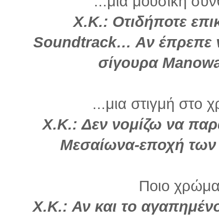
...μια μουσική σύν
Χ.Κ.: Οτιδήποτε επι
Soundtrack… Aν έπρεπε ν
σίγουρα Manowar
...μια στιγμή στο 
Χ.Κ.: Δεν νομίζω να πα
Μεσαίωνα-εποχή των Β
Ποιο χρώμα 
Χ.Κ.: Αν και το αγαπημέν