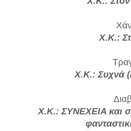
Χ.Κ.: Στο
Χάν
Χ.Κ.: Σ
Τρα
Χ.Κ.: Συχνά 
Διαβ
Χ.Κ.: ΣΥΝΕΧΕΙΑ και 
φανταστικ