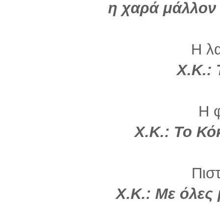
η χαρά μάλλον 
Η λ
Χ.Κ.:
Η 
Χ.Κ.: Το Κό
Πιστ
Χ.Κ.: Με όλες 