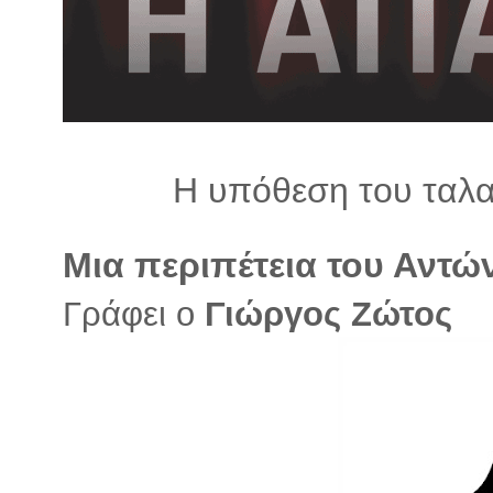
λ
λ
α
γ
ή
Η υπόθεση του ταλα
Μια περιπέτεια του Αντώ
Γράφει ο
Γιώργος Ζώτος