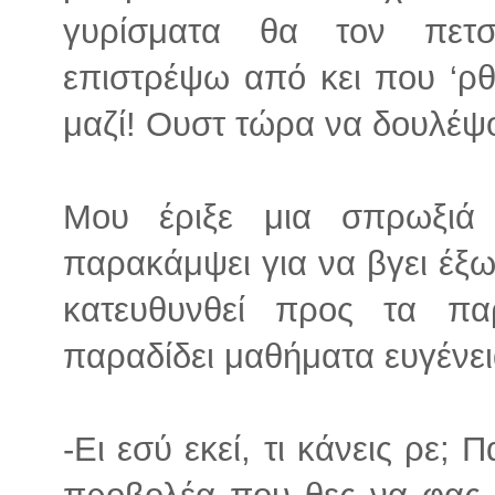
γυρίσματα θα τον πετ
επιστρέψω από κει που ‘ρθε
μαζί! Ουστ τώρα να δουλέψ
Μου έριξε μια σπρωξι
παρακάμψει για να βγει έξ
κατευθυνθεί προς τα πα
παραδίδει μαθήματα ευγένει
-Ει εσύ εκεί, τι κάνεις ρε;
προβολέα που θες να φας κ