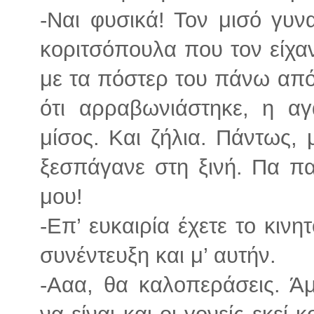
-Ναι φυσικά! Τον μισό γυν
κοριτσόπουλα που τον είχα
με τα πόστερ του πάνω από 
ότι αρραβωνιάστηκε, η α
μίσος. Και ζήλια. Πάντως,
ξεσπάγανε στη ξινή. Πα π
μου!
-Επ’ ευκαιρία έχετε το κιν
συνέντευξη και μ’ αυτήν.
-Ααα, θα καλοπεράσεις. Άμ
να είναι και οι γονείς εκεί 