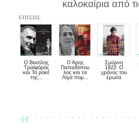
καλοκαίρια από τι
ΕΠΙΣΗΣ
Ο Βασίλης
Ο Άρης
Σμύρνη
Τραϊφόρος
Παπαδόπου
1922: Ο
και Το ροκέ
λος και τα
χρόνος του
της...
Λίγα πορ...
έρωτα