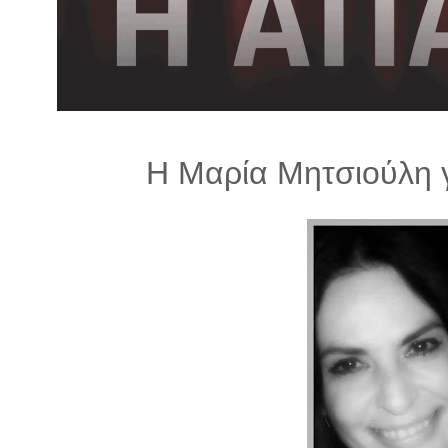
λ
λ
α
γ
ή
Η Μαρία Μητσιούλη γ