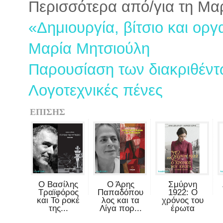
Περισσότερα από/για τη Μα
«Δημιουργία, βίτσιο και ορ
Μαρία Μητσιούλη
Παρουσίαση των διακριθέντ
Λογοτεχνικές πένες
ΕΠΙΣΗΣ
Ο Βασίλης
Ο Άρης
Σμύρνη
Τραϊφόρος
Παπαδόπου
1922: Ο
και Το ροκέ
λος και τα
χρόνος του
της...
Λίγα πορ...
έρωτα