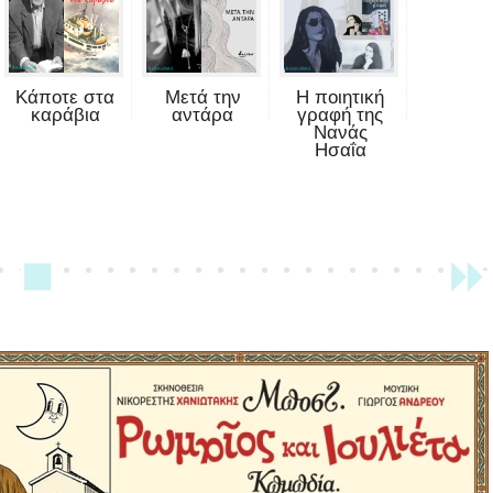
Κάποτε στα
Μετά την
Η ποιητική
καράβια
αντάρα
γραφή της
Νανάς
Ησαΐα