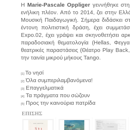
Η
Marie-Pascale Oppliger
γεννήθηκε στη 
ενήλικη πλέον. Από το 2014, ζει στην Ελλ
Μουσική Παιδαγωγική. Σήμερα διδάσκει σ
έντονη πολιτιστική δράση, έχει συμμετά
Expo.02, έχει γράψει και σκηνοθετήσει αρ
παραδοσιακή θεματολογία (Hellas, Φεγγα
θεατρικές παραστάσεις (Θέατρο Play Back, 
την ταινία μικρού μήκους Tango.
Το νησί
[1]
Όλα συμπεριλαμβανόμενα!
[2]
Επαγγελματικά
[3]
Τα πράγματα που σώζουν
[4]
Προς την καινούρια πατρίδα
[5]
ΕΠΙΣΗΣ