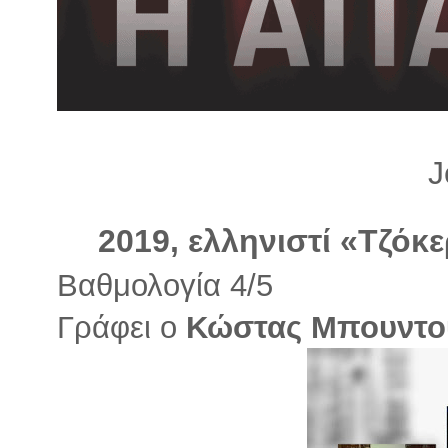
λ
λ
α
γ
ή
J
2019, ελληνιστί «Τζόκε
Βαθμολογία 4/5
Γράφει ο
Κώστας Μπουντο