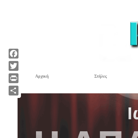
F
a
T
Αρχική
Στήλες
c
w
P
e
i
r
Α
b
t
i
ν
o
t
n
τ
o
e
t
α
k
r