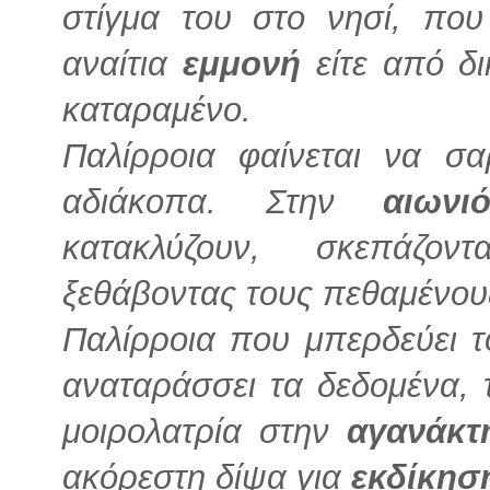
στίγμα του στο νησί, που
αναίτια
εμμονή
είτε από δ
καταραμένο.
Παλίρροια φαίνεται να σα
αδιάκοπα. Στην
αιωνι
κατακλύζουν, σκεπάζ
ξεθάβοντας τους πεθαμένο
Παλίρροια που μπερδεύει 
αναταράσσει τα δεδομένα, 
μοιρολατρία στην
αγανάκ
ακόρεστη δίψα για
εκδίκησ