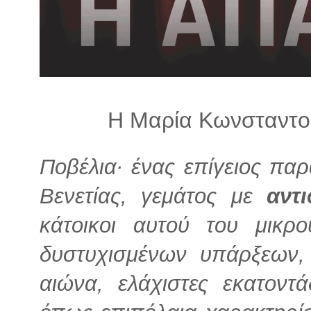
λ
λ
α
γ
ή
Η Μαρία Κωνσταντού
Ποβέλια· ένας επίγειος πα
Βενετίας, γεμάτος με
αντ
κάτοικοι αυτού του μικρ
δυστυχισμένων υπάρξεων,
αιώνα, ελάχιστες εκατοντ