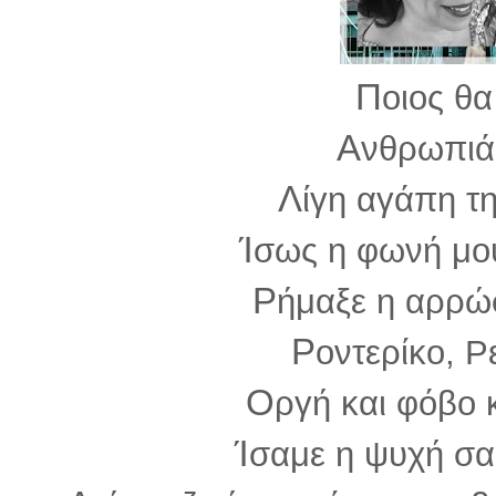
Π
οιος θα
Α
νθρωπιά 
Λ
ίγη αγάπη τ
Ί
σως η φωνή μο
Ρ
ήμαξε η αρρώσ
Ρ
οντερίκο, Ρ
Ο
ργή και φόβο 
Ί
σαμε η ψυχή σα