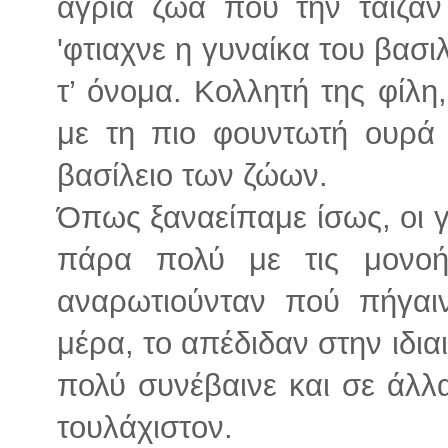
άγρια ζώα που την τάιζαν
'φτιαχνε η γυναίκα του βασι
τ’ όνομα. Κολλητή της φίλ
με τη πιο φουντωτή ουρά 
βασίλειο των ζώων.
Όπως ξαναείπαμε ίσως, οι γ
πάρα πολύ με τις μονοή
αναρωτιούνταν πού πήγαιν
μέρα, το απέδιδαν στην ιδια
πολύ συνέβαινε και σε άλλα
τουλάχιστον.