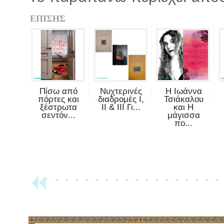
ΕΠΙΣΗΣ
Πίσω από
Νυχτερινές
Η Ιωάννα
πόρτες και
διαδρομές Ι,
Τσιάκαλου
ξέστρωτα
ΙΙ & ΙΙΙ Γι...
και Η
σεντόν...
μάγισσα
πο...