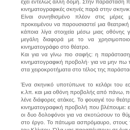
έχει εντελώς άλλη δομή. Στην παράσταση πο
κινηματογραφικές σκηνές παρά στην σκηνι
Είναι συνηθισμένο πλέον στις μέρες μ
προκειμένου να παρουσιαστεί μια θεατρικ
κάποια λίγα στοιχεία μέσω μιας οθόνης 
μεγάλη διαφορά με το να χρησιμοποι
κινηματογράφο στο θέατρο.
Και για να γίνω πιο σαφής: η παράσταση
κινηματογραφική προβολή· για να μην πω τ
στα χειροκροτήματα στο τέλος της παράστα
Ένα σκηνικό υποτύπωνε το κελάρι του εσ
κ.λπ. και μια οθόνη προβολής από πάνω, π
λένε διάφορες ατάκες. Το φουαγιέ του θεά
κινηματογραφική προβολή που βλέπουμε: ε
οι δυο δολοφόνοι για να σκοτώσουν το θύμ
στο έργο. Το πάτωμα ασπρόμαυρο, στους τ
του Κλίντον. Όλα μας παραπέμπουν σε ένα ε