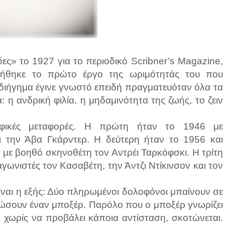
ες» το 1927 για το περιοδικό Scribner’s Magazine,
ρήθηκε το πρώτο έργο της ωριμότητάς του που
 διήγημα έγινε γνωστό επειδή πραγματευόταν όλα τα
η ανδρική φιλία, η μηδαμινότητα της ζωής, το ζειν
ραφικές μεταφορές. Η πρώτη ήταν το 1946 με
 την Άβα Γκάρντερ. Η δεύτερη ήταν το 1956 και
υ με βοηθό σκηνοθέτη τον Αντρέι Ταρκόφσκι. Η τρίτη
ωνιστές τον Κασαβέτη, την Άντζι Ντίκινσον και τον
ίναι η εξής: Δύο πληρωμένοι δολοφόνοι μπαίνουν σε
τώσουν έναν μποξέρ. Παρόλο που ο μποξέρ γνωρίζει
ά χωρίς να προβάλει κάποια αντίσταση, σκοτώνεται.