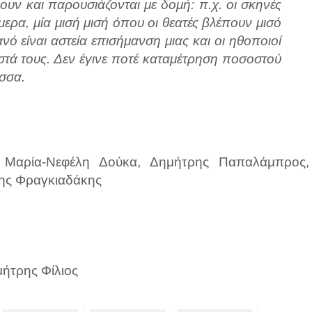
πουν και παρουσιάζονται με δομή: π.χ. οι σκηνές
ερα, μία μισή μισή όπου οι θεατές βλέπουν μισό
νό είναι αστεία επισήμανση μιας και οι ηθοποιοί
στά τους. Δεν έγινε ποτέ καταμέτρηση ποσοστού
ώσσα.
, Μαρία-Νεφέλη Δούκα, Δημήτρης Παπαλάμπρος,
λης Φραγκιαδάκης
μήτρης Φίλιος