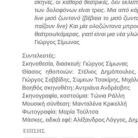
σκηνές, οι καθαρά θεατρικές, δεν εκλεί
των δολοφόνων είναι τρεις. Μια από κάμ
live μισό ζωντανό (βέβαια το μισό ζωντα
παίζουν live) Και μία ολοζώντανα μπρο
θεάτρου/κάμερας, γιατί είναι μια νέα γλ
Γιώργος Σίμωνας
Συντελεστές:
Σκηνοθεσία, διασκευή: Γιώργος Σίμωνας
Θίασος ηθοποιών: Στέλιος Δημόπουλος
Γιώργος Σαββίδης, Συμεων Τσακίρης, Μιχά
Βοηθός σκηνοθέτη: Αντριάνα Ανδρέοβιτς
Σκηνογραφία, κοστούμια: Τώνια Ράλλη
Μουσική σύνθεση: Μανταλένα Κρικελλή
Φωτογραφία: Μαρία Τούλτσα
Μάσκες, ειδικά εφέ: Αλέξανδρος Λόγγος, Δη
ΕΠΙΣΗΣ