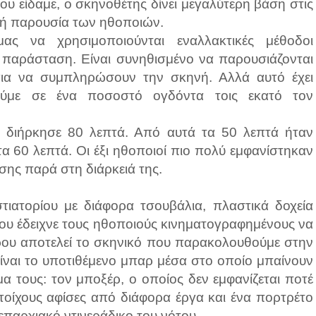
υ είδαμε, ο σκηνοθέτης δίνει μεγαλύτερη βάση στις
κή παρουσία των ηθοποιών.
ας να χρησιμοποιούνται εναλλακτικές μέθοδοι
ή παράσταση. Είναι συνηθισμένο να παρουσιάζονται
για να συμπληρώσουν την σκηνή. Αλλά αυτό έχει
ούμε σε ένα ποσοστό ογδόντα τοις εκατό τον
 διήρκησε 80 λεπτά. Από αυτά τα 50 λεπτά ήταν
α 60 λεπτά. Οι έξι ηθοποιοί πιο πολύ εμφανίστηκαν
σης παρά στη διάρκειά της.
τιατορίου με διάφορα τσουβάλια, πλαστικά δοχεία
ου έδειχνε τους ηθοποιούς κινηματογραφημένους να
τρου αποτελεί το σκηνικό που παρακολουθούμε στην
ίναι το υποτιθέμενο μπαρ μέσα στο οποίο μπαίνουν
α τους: τον μποξέρ, ο οποίος δεν εμφανίζεται ποτέ
οίχους αφίσες από διάφορα έργα και ένα πορτρέτο
παρχιακό ντινεράδικο του νότου.