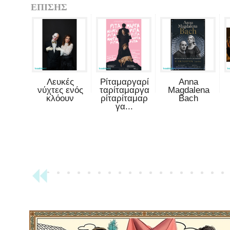
ΕΠΙΣΗΣ
Λευκές
Ρίταμαργαρί
Anna
νύχτες ενός
ταρίταμαργα
Magdalena
κλόουν
ρίταρίταμαρ
Bach
γα...