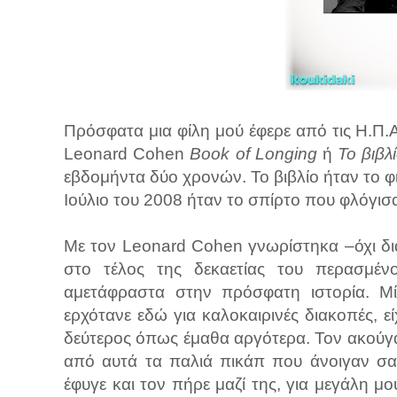
Πρόσφατα μια φίλη μού έφερε από τις Η.Π.Α
Leonard Cohen
Book of Longing
ή
Το βιβλ
εβδομήντα δύο χρονών. Το βιβλίο ήταν το φιτ
Ιούλιο του 2008 ήταν το σπίρτο που φλόγισ
Με τον Leonard Cohen γνωρίστηκα –όχι δι
στο τέλος της δεκαετίας του περασμένο
αμετάφραστα στην πρόσφατη ιστορία. Μί
ερχότανε εδώ για καλοκαιρινές διακοπές, ε
δεύτερος όπως έμαθα αργότερα. Τον ακούγαμ
από αυτά τα παλιά πικάπ που άνοιγαν σαν
έφυγε και τον πήρε μαζί της, για μεγάλη 