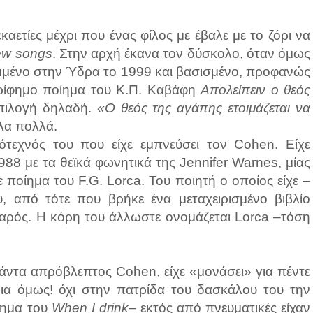
ετίες μέχρι που ένας φίλος με έβαλε με το ζόρι να
ew songs
. Στην αρχή έκανα τον δύσκολο, όταν όμως
μένο στην Ύδρα το 1999 και βασισμένο, προφανώς
ερίφημο ποίημα του Κ.Π. Καβάφη
Απολείπειν ο θεός
επιλογή δηλαδή.
«Ο θεός της αγάπης ετοιμάζεται να
λλα πολλά.
εχνός του που είχε εμπνεύσει τον Cohen. Είχε
988 με τα θεϊκά φωνητικά της Jennifer Warnes, μίας
ποίημα του F.G. Lorca. Του ποιητή ο οποίος είχε –
υ, από τότε που βρήκε ένα μεταχειρισμένο βιβλίο
αρός. Η κόρη του άλλωστε ονομάζεται Lorca –τόση
πάντα απρόβλεπτος Cohen, είχε «μονάσει» για πέντε
νια όμως! όχι στην πατρίδα του δασκάλου του την
οίημα του
When I drink
– εκτός από πνευματικές είχαν