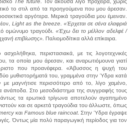
 δίσκο
The future
. Τον άκουσα λίγο πρόχειρα, χωρίς
τικό το στιλ από τα προηγούμενα που μου άρεσαν.
ροσεκτικά αργότερα. Μερικά τραγούδια μου έμειναν.
λέον,
Light as the breeze
.
«Έρχεται σε σένα ελαφριά
κό ομώνυμο τραγούδι.
«Έχω δει το μέλλον αδελφέ /
ηχανή επιβίωσης».
Παλιομοδίτικα αλλά επίκαιρα.
ασχολήθηκα, περιστασιακά, με τις λογοτεχνικές
ου, τα οποία μου άρεσαν, και αναρωτιόμουνα γιατί
ήριστο που προανέφερα. «Άβυσσος η ψυχή του
 δύο μυθιστορήματά του, γραμμένα στην Ύδρα κατά
e
με μαγνήτισε περισσότερο από το, λίγο χαμένο,
σα ανάποδα. Στο μεσοδιάστημα της συγγραφής τους
Πάντως τα ερωτικά τρίγωνα αποτελούν αγαπημένο
ιστούν και σε αρκετά τραγούδια του άλλωστε, όπως
 mercy
και
Famous blue raincoat
. Στην Ύδρα έγραψε
λογές. Όντως μία πολύ παραγωγική περίοδος για τον