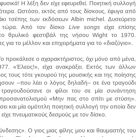
υσικά! Η λέξη δεν είχε εφευρεθεί. Ποιητική συλλογή
ότερα. Ωστόσο, εκτός από τους δίσκους, έφυγα από
ράκι τσέπης των εκδόσεων Albin michel. Δυσεύρετο
ι τώρα. Από τον δίσκο
Live songs
είχα επίσης
το θρυλικό φεστιβάλ της νήσου Wight το 1970.
 για το μέλλον και επιχειρήματα για το «διαζύγιο».
 Το προκάλεσε ο αχαρακτήριστος, όχι μόνο από μένα,
77. «Έλεος!», είχα ανακράξει. Εκτός των άλλων
ος τους τότε γκουρού της μουσικής και της ποίησης
ήσουν –που λέει ο λόγος δηλαδή– σε ένα τραγούδι
τραγουδούσανε οι φίλοι του σε μία συνάντηση
προσανατολισμού «Μην πας στο σπίτι με στύση».
ει και μία ομότιτλη ποιητική συλλογή την οποία δεν
είχε πνευματικούς δεσμούς με τον δίσκο.
ύνδεσης». Ο γιος μιας φίλης μου και θαυμαστής του