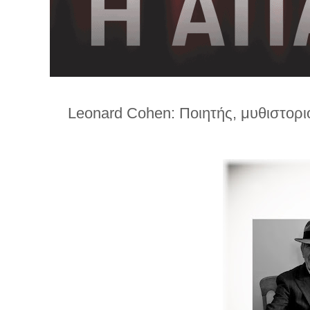
λ
λ
α
γ
ή
Leonard Cohen: Ποιητής, μυθιστορι