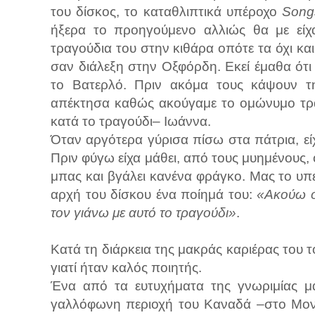
του δίσκος, το καταθλιπτικά υπέροχο
Song
ήξερα το προηγούμενο αλλιώς θα με είχα
τραγούδια του στην κιθάρα οπότε τα όχι κ
σαν διάλεξη στην Οξφόρδη. Εκεί έμαθα ότι
το Βατερλό. Πριν ακόμα τους κάψουν τη
απέκτησα καθώς ακούγαμε το ομώνυμο τραγ
κατά το τραγούδι– Ιωάννα.
Όταν αργότερα γύρισα πίσω στα πάτρια, ε
Πριν φύγω είχα μάθει, από τους μυημένους,
μπας και βγάλει κανένα φράγκο. Μας το υ
αρχή του δίσκου ένα ποίημά του:
«Ακούω όλ
τον γιάνω με αυτό το τραγούδι»
.
Κατά τη διάρκεια της μακράς καριέρας του το
γιατί ήταν καλός ποιητής.
Ένα από τα ευτυχήματα της γνωριμίας μα
γαλλόφωνη περιοχή του Καναδά –στο Μον