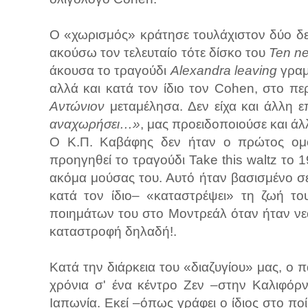
Ο «χωρισμός» κράτησε τουλάχιστον δύο δεκα
ακούσω τον τελευταίο τότε δίσκο του
Ten n
άκουσα το τραγούδι
Alexandra leaving
γραμ
αλλά και κατά τον ίδιο τον Cohen, στο π
Αντώνιον
μεταμέλησα. Δεν είχα και άλλη 
αναχωρήσει…»
, μας προειδοποιούσε και ά
Ο Κ.Π. Καβάφης δεν ήταν ο πρώτος ομότ
προηγηθεί το τραγούδι Take this waltz το 1
ακόμα μούσας του. Αυτό ήταν βασισμένο σε 
κατά τον ίδιο– «καταστρέψει» τη ζωή το
ποιημάτων του στο Μοντρεάλ όταν ήταν νε
καταστροφή δηλαδή!.
Κατά την διάρκεια του «διαζυγίου» μας, ο 
χρόνια σ' ένα κέντρο Ζεν –στην Καλιφόρ
Ιαπωνία. Εκεί –όπως γράφει ο ίδιος στο π