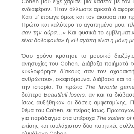
Cohen μού είχε χαρίσει μια κασέτα με τον
ενδιαφέρον. Ήταν άλλωστε αρκετά διαφορε
Κάτι μ' έτρωγε όμως και τον άκουσα πιο π
Πρώτο και καλύτερο το αγαπημένο μου, π
σαν την αύρα…»
Και φυσικά το εμβληματι
είναι δολοφονία»
ή
«Η αγάπη είναι η μόνη μ
Όσο χρόνο κράτησε το μουσικό διαζύγιο 
ανησυχίες του Cohen. Διάβαζα ποιήματά τ
κυκλοφόρησε δίσκους σαν τον αχαρακτ
ανθρώπου», σκεφτόμουνα. Διάβασα και τα
την ιστορία. Το πρώτο
The favorite gam
δεύτερο
Beautifull losers
, αν και τα διάβα
ίσως αυξήθηκαν οι δόσεις αμφεταμίνης. 
θέμα του Cohen, εκ πείρας ίσως. Πρωταγων
για παράδειγμα στα υπέροχα
The sisters of
επίσης και τουλάχιστον δύο ποιητικές συλ
ολιγόλογο Cohen.