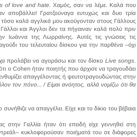
s of love and hate
. Χαμός, σαν να λέμε. Καλά που
ν αποβάλλει! Γρατζούναγα ευτυχώς και δυο τρία
αι τόσο καλά αγγλικά μου ακούγονταν στους Γάλλους
 Γάλλοι και Άγγλοι δεν τα πήγαιναν καλά πολύ πριν
ν Ιωάννα της Λωρραίνης. Αυτές τις γνώσεις τις
ούδι του τελευταίου δίσκου για την παρθένα –όχι
ίχα προλάβει να αγοράσω και τον δίσκο
Live songs
.
 ότι ο Cohen ήταν ποιητής που άρχισε να τραγουδάει
πενθυμίζει απαγγέλοντας ή ψευτοτραγουδώντας στην
ον τον πόνο... / Είμαι ανόητος, αλλά νομίζω ότι θα
 συνήθιζε να απαγγέλει. Είχε και το δίκιο του βέβαια
ς στην Γαλλία ήταν ότι επειδή είχε γεννηθεί στη
τρεάλ– κυκλοφορούσαν ποιήματά του σε διάφορες