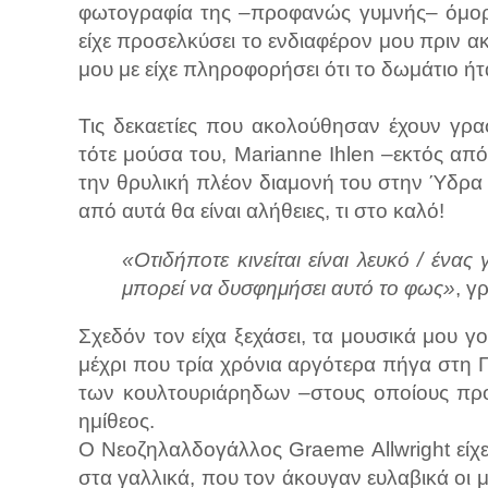
φωτογραφία της –προφανώς γυμνής– όμορφ
είχε προσελκύσει το ενδιαφέρον μου πριν 
μου με είχε πληροφορήσει ότι το δωμάτιο ήτ
Τις δεκαετίες που ακολούθησαν έχουν γρα
τότε μούσα του, Marianne Ihlen –εκτός απ
την θρυλική πλέον διαμονή του στην Ύδρα 
από αυτά θα είναι αλήθειες, τι στο καλό!
«Οτιδήποτε κινείται είναι λευκό / ένα
μπορεί να δυσφημήσει αυτό το φως»
, γ
Σχεδόν τον είχα ξεχάσει, τα μουσικά μου γ
μέχρι που τρία χρόνια αργότερα πήγα στη Γ
των κουλτουριάρηδων –στους οποίους πρ
ημίθεος.
Ο Νεοζηλαλδογάλλος Graeme Allwright είχ
στα γαλλικά, που τον άκουγαν ευλαβικά οι 