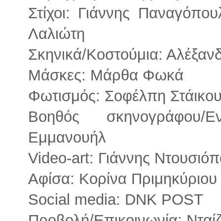
Στίχοι: Γιάννης Παναγόπου
Λαλιώτη
Σκηνικά/Κοστούμια: Αλέξα
Μάσκες: Μάρθα Φωκά
Φωτισμός: Σοφέλπη Στάικο
Βοηθός σκηνογράφου/Εν
Εμμανουήλ
Video-art: Γιάννης Ντουσιό
Αφίσα: Κορίνα Πριμηκύριου
Social media: DNK POST
Προβολή/Επικοινωνία: Νταί