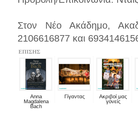
Στον Νέο Ακάδημο, Ακαδ
2106616877 και 693414615
ΕΠΙΣΗΣ
Anna
Γίγαντας
Ακριβοί μας
Magdalena
γονείς
Bach