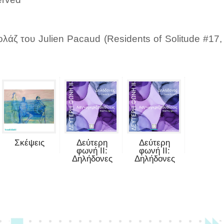
λάζ του Julien Pacaud (Residents of Solitude #17,
Σκέψεις
Δεύτερη
Δεύτερη
φωνή II:
φωνή II:
Δηλήδονες
Δηλήδονες