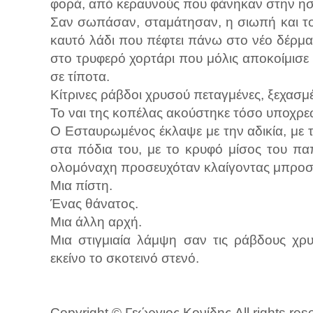
φορά, από κεραυνούς που φάνηκαν στην ησυχ
Σαν σωπάσαν, σταμάτησαν, η σιωπή και το
καυτό λάδι που πέφτει πάνω στο νέο δέρμα,
στο τρυφερό χορτάρι που μόλις αποκοίμισε μ
σε τίποτα.
Κίτρινες ράβδοι χρυσού πεταγμένες, ξεχασμέ
Το ναι της κοπέλας ακούστηκε τόσο υποχρε
Ο Εσταυρωμένος έκλαψε με την αδικία, με 
στα πόδια του, με το κρυφό μίσος του πα
ολομόναχη προσευχόταν κλαίγοντας μπροστ
Μια πίστη.
Ένας θάνατος.
Μια άλλη αρχή.
Μια στιγμιαία λάμψη σαν τις ράβδους χρ
εκείνο το σκοτεινό στενό.
Copyright © Γεώργιος Κονίδης All rights res