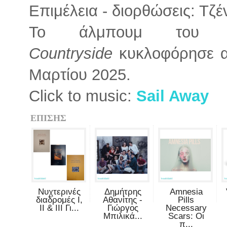
Επιμέλεια - διορθώσεις: Τζ
Το άλμπουμ του
Countryside
κυκλοφόρησε απ
Μαρτίου 2025.
Click to music:
Sail Away
ΕΠΙΣΗΣ
Νυχτερινές
Δημήτρης
Amnesia
διαδρομές Ι,
Αθανίτης -
Pills
ΙΙ & ΙΙΙ Γι...
Γιώργος
Necessary
Μπιλικά...
Scars: Οι
π...