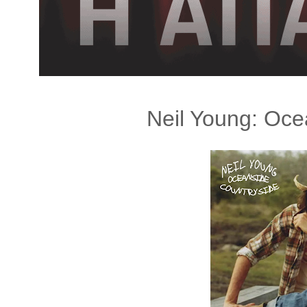
λ
λ
α
γ
ή
Neil Young: Oce