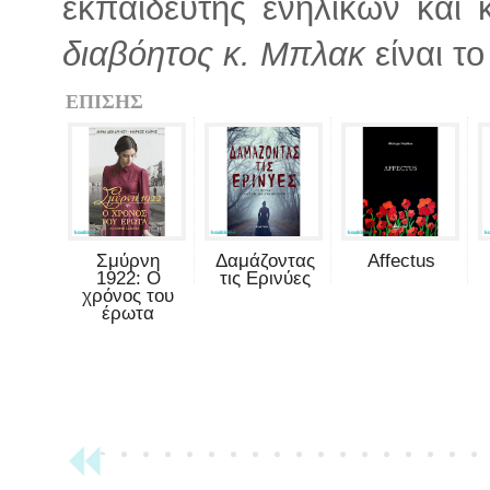
εκπαιδευτής ενηλίκων και
διαβόητος κ. Μπλακ
είναι τ
ΕΠΙΣΗΣ
Σμύρνη
Δαμάζοντας
Affectus
1922: Ο
τις Ερινύες
χρόνος του
έρωτα