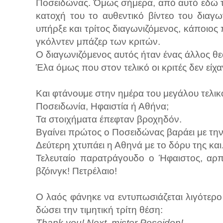
Ποσειδώνας. Όμως σήμερα, από αυτό εδώ το 
κατοχή του το αυθεντικό βίντεο του διαγω
υπήρξε και τρίτος διαγωνιζόμενος, κάποιος π
γκόλντεν μπάζερ των κριτών.
Ο διαγωνιζόμενος αυτός ήταν ένας άλλος θε
Έλα όμως που στον τελικό οι κριτές δεν είχα
Και φτάνουμε στην ημέρα του μεγάλου τελικο
Ποσειδωνία, Ηφαιστία ή Αθήνα;
Τα στοιχήματα έπεφταν βροχηδόν.
Βγαίνει πρώτος ο Ποσειδώνας βαράει με την 
Δεύτερη χτυπάει η Αθηνά με το δόρυ της και.
Τελευταίο παρατράγουδο ο Ήφαιστος, αρπάζ
βζόινγκ! Πετρέλαιο!
Ο λαός φάνηκε να εντυπωσιάζεται λιγότερ
δώσει την τιμητική τρίτη θέση:
Thank you! Next, mister Poseidon!