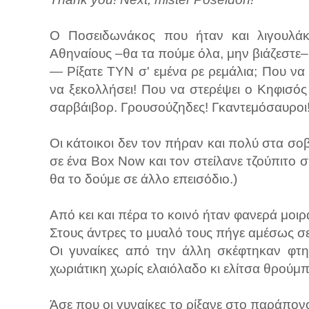
Ο Ποσειδωνάκος που ήταν και λιγουλάκι
Αθηναίους –θα τα πούμε όλα, μην βιάζεστε
— Ρίξατε ΤΥΝ σ' εμένα ρε ρεμάλια; Που να σ
να ξεκολλήσει! Που να στερέψει ο Κηφισός 
σαρβάιβορ. Γρουσούζηδες! Γκαντεμόσαυροι
Οι κάτοικοι δεν τον πήραν και πολύ στα σοβ
σε ένα Box Now και τον στείλανε τζούπιτο σ
θα το δούμε σε άλλο επεισόδιο.)
Από κει και πέρα το κοινό ήταν φανερά μοι
Στους άντρες το μυαλό τους πήγε αμέσως σε
Οι γυναίκες από την άλλη σκέφτηκαν φτην
χωριάτικη χωρίς ελαιόλαδο κι ελίτσα θρούμπα
Άσε που οι γυναίκες το ρίξανε στο παράπονο 