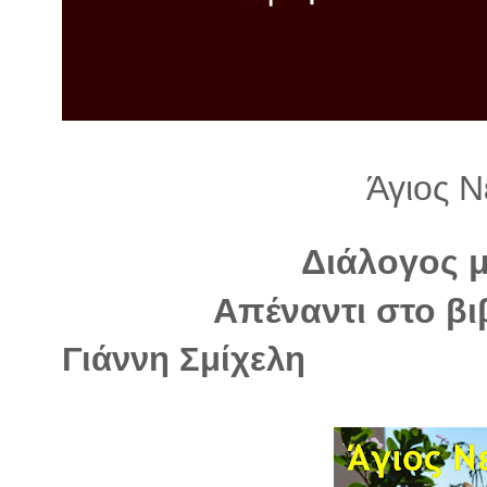
λ
λ
α
γ
ή
Άγιος 
Διάλογος 
Απέναντι στο βι
Γιάννη Σμίχελη