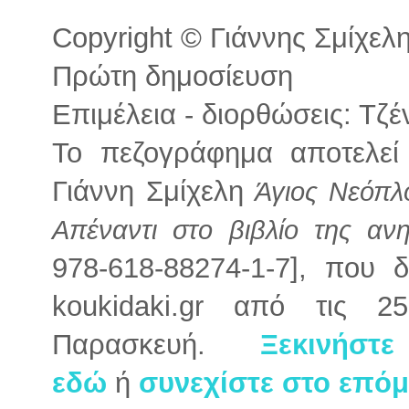
Copyright © Γιάννης Σμίχελης
Πρώτη δημοσίευση
Επιμέλεια - διορθώσεις: Τζ
Το πεζογράφημα αποτελεί
Γιάννη Σμίχελη
Άγιος Νεόπλ
Απέναντι στο βιβλίο της αν
978-618-88274-1-7],
που δ
koukidaki.gr από τις 
Παρασκευή.
Ξεκινήσ
εδώ
ή
συνεχίστε στο επό