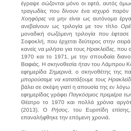
έγραψε σώζονται μόνο οι εφτά, αυτός όμως 
τραγωδίες που δίνουν ένα ισχυρό παρόν
Χοηφόρες
να μην είναι ως αυτόνομα έργ
ανεβαίνουν ως τριλογία με τον τίτλο
Ορέ
μοναδική σωζόμενη τριλογία που έφτασε 
Σοφοκλή, που έρχεται δεύτερος στην σει
κανείς να μιλήσει για τους
Ηρακλείδες
, που 
1970 και το 1971, με την σπουδαία διανο
Βαφιάς. Η σκηνοθεσία ήταν του Λάμπρου 
εφημερίδα
Σημερινά,
ο σκηνοθέτης της πα
μπορούσαμε να κατατάξουμε τους Ηρακλείδ
βάλει σε σκέψη γιατί η απουσία της εν λόγω 
εφημερίδας γράφει
Παγκόσμιος πρεμιέρα τω
Θέατρο το 1970 και πολλά χρόνια αργ
(2013). Ο
Ρήσος
, του Ευριπίδη επίση
επαναλήφθηκε την επόμενη χρονιά.