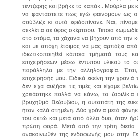
τέντζερης και βρήκε το καπάκι. Μούρλα με κ
να φανταστείτε πως εγώ φαινόμουν ως ο 
σούβλιζε κι αυτά εφιδοπίνανε. Ναι, πίνα
σεκλέτια σε ύφος σκέρτσου. Τέτοια κωμωδ
στο στόμα, τα χάχανα να βήχουν από την κα
και με απόχη έτοιμος να μας αρπάξει από
ιδιωτικοποιηθεί κάποια τμήματά τους κ
επιχειρήσεων μέσω έντυπου υλικού το ο
παράλληλα με την αλληλογραφία. Έτσι,
επιχείρησής μου. Ειδικά εκείνη την χρονιά 
δεν είχα αυξήσει τις τιμές και είχαμε βελ
χρειάστηκε πολλά να κάνω, τα ζοριλίκια 
βρυχηθμό Βεζούβιου, η αυταπάτη της ευκο
ήταν καλά στημένη. Δύο χρόνια μετά φάνη
του οκτώ και μετά από άλλα δυο, όταν ήρ
πρώτη φορά. Μετά από την τρίτη διετία 
ανακοινωθέν της ενδοφωνής μου στην Γερ