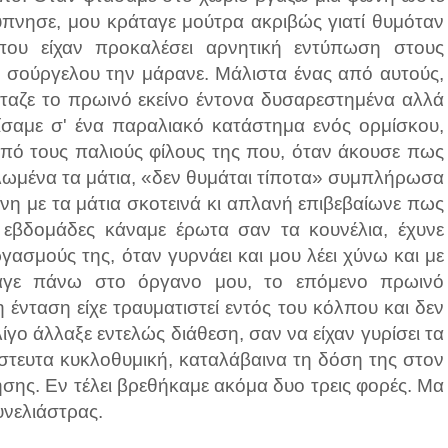
ύπνησε, μου κράταγε μούτρα ακριβώς γιατί θυμόταν
ου είχαν προκαλέσει αρνητική εντύπωση στους
 σούργελου την μάρανε. Μάλιστα ένας από αυτούς,
οίταζε το πρωινό εκείνο έντονα δυσαρεστημένα αλλά
ίσαμε σ' ένα παραλιακό κατάστημα ενός ορμίσκου,
πό τους παλιούς φίλους της που, όταν άκουσε πως
υρλωμένα τα μάτια, «δεν θυμάται τίποτα» συμπλήρωσα
νη με τα μάτια σκοτεινά κι απλανή επιβεβαίωνε πως
εβδομάδες κάναμε έρωτα σαν τα κουνέλια, έχυνε
γασμούς της, όταν γυρνάει και μου λέει χύνω και με
δαγε πάνω στο όργανο μου, το επόμενο πρωινό
ένταση είχε τραυματιστεί εντός του κόλπου και δεν
γο άλλαξε εντελώς διάθεση, σαν να είχαν γυρίσει τα
ίστευτα κυκλοθυμική, καταλάβαινα τη δόση της στον
σης. Εν τέλει βρεθήκαμε ακόμα δυο τρεις φορές. Μα
υνελιάστρας.