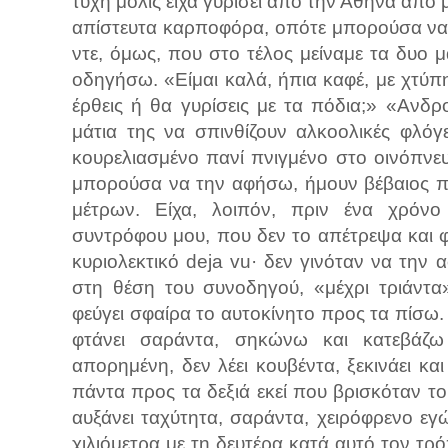
τύχη μόλις είχα γυρίσει από την Αθήνα από
απίστευτα καρποφόρα, οπότε μπορούσα να
ντε, όμως, που στο τέλος μείναμε τα δυο μ
οδηγήσω. «Είμαι καλά, ήπια καφέ, με χτύπη
έρθεις ή θα γυρίσεις με τα πόδια;» «Ανδ
μάτια της να σπινθίζουν αλκοολικές φλόγ
κουρελιασμένο πανί πνιγμένο στο οινόπνε
μπορούσα να την αφήσω, ήμουν βέβαιος π
μέτρων. Είχα, λοιπόν, πριν ένα χρόνο
συντρόφου μου, που δεν το απέτρεψα και φ
κυριολεκτικό deja vu· δεν γινόταν να την
στη θέση του συνοδηγού, «μέχρι τριάντα»
φεύγει σφαίρα το αυτοκίνητο προς τα πίσω.
φτάνει σαράντα, σηκώνω και κατεβάζω 
απορημένη, δεν λέει κουβέντα, ξεκινάει και
πάντα προς τα δεξιά εκεί που βρισκόταν το 
αυξάνει ταχύτητα, σαράντα, χειρόφρενο εγ
χιλιόμετρα με τη δευτέρα κατά αυτό τον τ