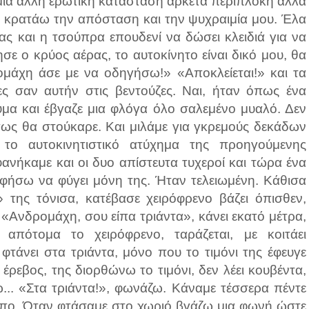
 μια άλλη ερωτική κατάσταση αρκετά περίπλοκη αλλά
 κρατάω την απόσταση και την ψυχραιμία μου. Έλα
ας και η τσούπρα επουδενί να δώσει κλειδιά για να
σε ο κρύος αέρας, το αυτοκίνητο είναι δικό μου, θα
ρομάχη άσε με να οδηγήσω!» «Αποκλείεται!» και τα
ες σαν αυτήν στις βεντούζες. Ναι, ήταν όπως ένα
υμα και έβγαζε μια φλόγα όλο σαλεμένο μυαλό. Δεν
ως θα στούκαρε. Και μιλάμε για γκρεμούς δεκάδων
 το αυτοκινητιστικό ατύχημα της προηγούμενης
ανήκαμε και οι δυο απίστευτα τυχεροί και τώρα ένα
 αφήσω να φύγει μόνη της. Ήταν τελειωμένη. Κάθισα
 της τόνισα, κατέβασε χειρόφρενο βάζει όπισθεν,
 «Ανδρομάχη, σου είπα τριάντα», κάνει εκατό μέτρα,
απότομα το χειρόφρενο, ταράζεται, με κοιτάει
 φτάνει στα τριάντα, μόνο που το τιμόνι της έφευγε
έρεβος, της διορθώνω το τιμόνι, δεν λέει κουβέντα,
ώ... «Στα τριάντα!», φωνάζω. Κάναμε τέσσερα πέντε
ρόπο. Όταν φτάσαμε στο χωριό βγάζω μια φωνή ώστε