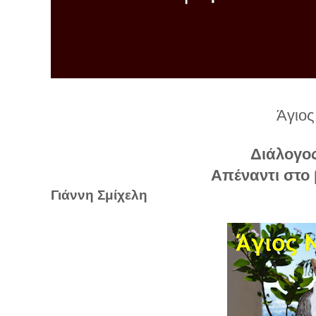
λ
λ
α
γ
ή
Άγιο
Διάλογος
Απέναντι στο 
Γιάννη Σμίχελη