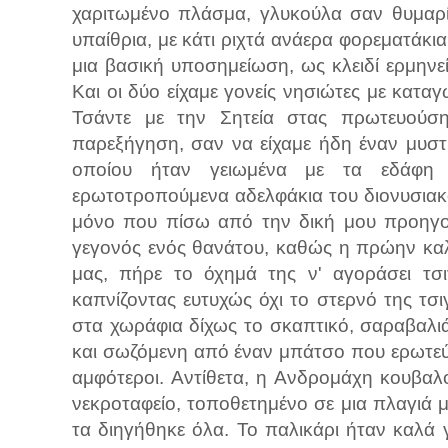
χαριτωμένο πλάσμα, γλυκούλα σαν θυμαρί
υπαίθρια, με κάτι ριχτά ανάερα φορεματάκια
μια βασική υποσημείωση, ως κλειδί ερμηνε
Και οι δύο είχαμε γονείς νησιώτες με κατ
Τσάντε με την Σητεία στας πρωτευούση
παρεξήγηση, σαν να είχαμε ήδη έναν μυστι
οποίου ήταν γειωμένα με τα εδάφη 
ερωτοτροπούμενα αδελφάκια του διονυσιακο
μόνο που πίσω από την δική μου προηγού
γεγονός ενός θανάτου, καθώς η πρώην κα
μας, πήρε το όχημά της ν' αγοράσει τσ
καπνίζοντας ευτυχώς όχι το στερνό της τσι
στα χωράφια δίχως το σκαπτικό, σαραβαλι
και σωζόμενη από έναν μπάτσο που ερωτεύ
αμφότεροι. Αντίθετα, η Ανδρομάχη κουβαλ
νεκροταφείο, τοποθετημένο σε μια πλαγιά 
τα διηγήθηκε όλα. Το παλικάρι ήταν καλά 