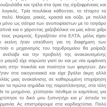
ουζουλάδα και τρέλα στα όρια της σχιζοφρένειας και
λογικός. Τρία πουλάκια κάθονταν, το τέταρτο τα
με πολύ. Μαύρα, ρακές, κρασιά και ούζα, με πολλά
ία μόνο ως σάτιρα των ανυποψίαστων με το τσιγάρο
πνιά και ο χάροντας χαζοβιόλικα να μας κάνει χαΐρι
 τους γκρεμούς. Εργαζόταν στα ΕΛΤΑ, μόλις είχαν
αι εκείνη ήταν υπεύθυνη για τη διαφήμιση των
ποίο ο μηχανισμός του ταχυδρομείου θα μοίραζε
 ανέλαβε και την προβολή της ανακαινισμένης
το μαγαζί είχε σαρώσει γιατί αν και με νέα εμφάνιση
τίωση στην ποικιλία και ποιότητα των φαγητών.
Δεν
ήταν στα οικογενειακά και είχα βγάλει άκρη αλλά
λίας μιας ανακαίνισης σε καθιερωμένη επιχείρηση
καν τα πρώτα σημάδια της παραπλάνησης, στα τέλη
θε το μνημόνιο, χτύπησαν πένθιμα οι καμπάνες για
χτύπησε το δικό μου ξυπνητήρι και μ' έστειλε το
μανία. Ας επιστρέψουμε στα καρδιοχτύπια. Πολύ