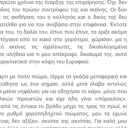
πρώτα χρόνια της έναρξης της επιχείρησης. Όχι, δεν
φίλος του πρώην συντρόφου της και εκείνης. Οι δύο
τις αισθήσεις του ο κολλητός και ο δικός της δεν
τέλθει για να τον ανεβάσει στην επιφάνεια. Έκτοτε
του, τη δειλία του, έπινε που έπινε, το έριξε ακόμα
πήγαινε από το κακό στο χειρότερο, χώρισαν, μα η
 εκείνες τις αχαλίνωτες, τις δικαιολογημένα
πε αλήθεια και τι μου απέκρυψε, δικαίωμά της, αυτό
κυριολεκτικά στην κόψη του ξυραφιού.
πάρτι με πολύ πιώμα, τέρμα τα γκάζια μεταφορικά και
λούθησα ως ένα σημείο, αλλά μετά έλαβα εντελώς
μείνει νηφάλιος για να οδηγήσει το κάρο, μόνο που
ικών πιρουετών και είχε ήδη γίνει «πύραυλος».
από τις έντεκα το βράδυ μέχρι τις τρεις το πρωί, κι
νο ρυθμό χοροπηδηχτού πιώματος, μου τα έχωνε
νας δεν αξίζει», σκνίπα της σκνίπας. Για καλή μου