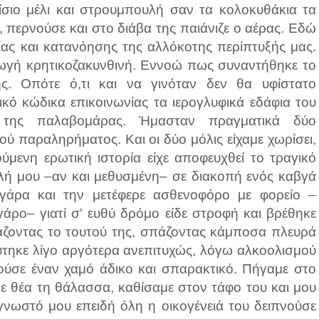
σιο μέλι και στρουμπουλή σαν τα κολοκυθάκια τα
, περνούσε και στο διάβα της παιάνιζε ο αέρας. Εδώ
ίας και κατανόησης της αλλόκοτης περίπτυξής μας.
αγωγή κρητικοζακυνθινή. Εννοώ πως συναντήθηκε το
ς. Οπότε ό,τι και να γινόταν δεν θα υφίστατο
κό κώδικα επικοινωνίας τα ιερογλυφικά εδάφια του
της παλαβομάρας. Ήμασταν πραγματικά δύο
ύ παραληρήματος. Και οι δύο μόλις είχαμε χωρίσει,
μενη ερωτική ιστορία είχε αποφευχθεί το τραγικό
λή μου –αν και μεθυσμένη– σε διακοπή ενός καβγά
ιγάρα και την μετέφερε ασθενοφόρο με φορείο –
γάρο– γιατί σ' ευθύ δρόμο είδε στροφή και βρέθηκε
άζοντας το τουτού της, σπάζοντας κάμποσα πλευρά
τηκε λίγο αργότερα ανεπιτυχώς, λόγω αλκοολισμού
ούσε έναν χαμό άδικο και σπαρακτικό. Πήγαμε στο
με θέα τη θάλασσα, καθίσαμε στον τάφο του και μου
γνωστό μου επειδή όλη η οικογένειά του δειπνούσε