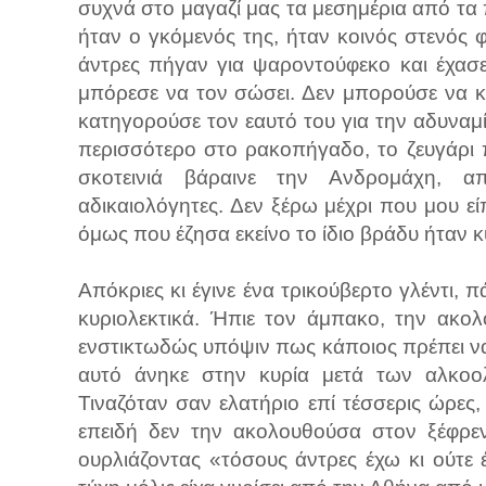
συχνά στο μαγαζί μας τα μεσημέρια από τα 
ήταν ο γκόμενός της, ήταν κοινός στενός 
άντρες πήγαν για ψαροντούφεκο και έχασε 
μπόρεσε να τον σώσει. Δεν μπορούσε να κα
κατηγορούσε τον εαυτό του για την αδυναμία 
περισσότερο στο ρακοπήγαδο, το ζευγάρι 
σκοτεινιά βάραινε την Ανδρομάχη, από
αδικαιολόγητες. Δεν ξέρω μέχρι που μου εί
όμως που έζησα εκείνο το ίδιο βράδυ ήταν 
Απόκριες κι έγινε ένα τρικούβερτο γλέντι, 
κυριολεκτικά. Ήπιε τον άμπακο, την ακο
ενστικτωδώς υπόψιν πως κάποιος πρέπει να 
αυτό άνηκε στην κυρία μετά των αλκοολ
Τιναζόταν σαν ελατήριο επί τέσσερις ώρες, 
επειδή δεν την ακολουθούσα στον ξέφρε
ουρλιάζοντας «τόσους άντρες έχω κι ούτε έ