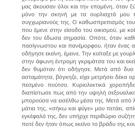
μας άκουσαν όλοι και την επομένη, όταν ξ
μόνο την σκηνή με τα ουρλιαχτά μου π
συγχωριανούς της. Ο καθωσπρεπισμός του
που έμενε στην είσοδο του οικισμού, με κ
δεν του έδωσα σημασία. Οπότε, όταν καθ
πασίγνωστου και πανέμορφου, ήταν ένας α
οδήγησε εκείνη, έμεινε. Την κοίταξε με γο
στην άφωνη έντρομη γκριμάτσα του και εκεί
δεν θυμόταν ότι οδήγησε. Μετά από δυο 
ασταμάτητα, βόγκηζε, είχα μετρήσει δέκα ορ
πεσμένο πούτσο. Κυριολεκτικά χοροπή
διαπίστωσε πως από την υψηλή σεξουαλικη 
μπορούσα να εισέλθω μέσα της. Μετά από λί
μάτια της, «σήκω και φύγε» μου πετάει, απ
εγκέφαλό της, δεν υπήρχε περιθώριο συζήτη
ποτέ δεν ήταν όπως εκείνο το βράδυ της κο