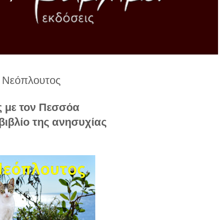
ς Νεόπλουτος
 με τον Πεσσόα
βιβλίο της ανησυχίας