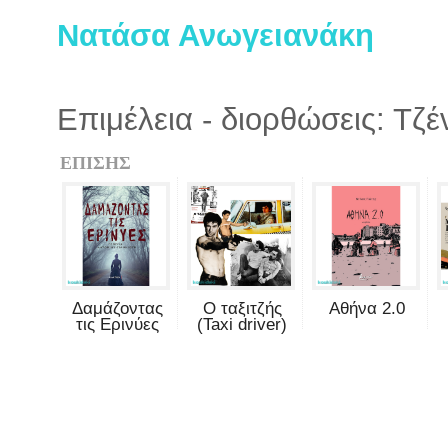
Νατάσα Ανωγειανάκη
Επιμέλεια - διορθώσεις: Τζ
ΕΠΙΣΗΣ
Δαμάζοντας
Ο ταξιτζής
Αθήνα 2.0
τις Ερινύες
(Taxi driver)