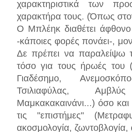
χαρακτηριστικά των προ
χαρακτήρα τους. (Όπως στο
Ο Μπλέηκ διαθέτει άφθονο 
-κάποιες φορές πονάει-, μο
Δε πρέπει να παραλείψω τ
τόσο για τους ήρωές του 
Γιαδέσημο, Ανεμοσκόπ
Τσιλιαφύλας, Αμβλύ
Μαμκακακαινάνι...) όσο και 
τις "επιστήμες" (Μετραφ
ακοσμολογία, ζωντοβλογία, α