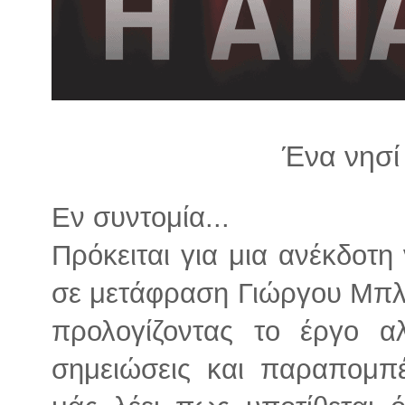
λ
λ
α
γ
ή
Ένα νησί
Εν συντομία...
Πρόκειται για μια ανέκδοτ
σε μετάφραση Γιώργου Μπλ
προλογίζοντας το έργο αλ
σημειώσεις και παραπομπέ