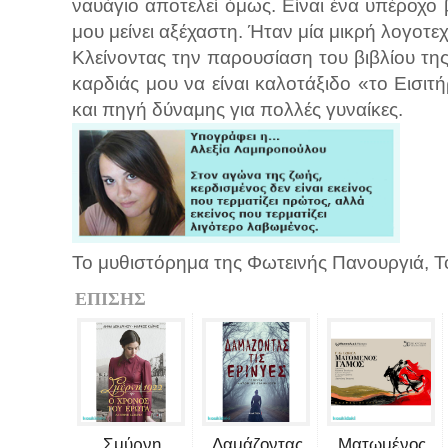
ναυάγιο αποτελεί όμως. Είναι ένα υπέροχο 
μου μείνει αξέχαστη. Ήταν μία μικρή λογοτε
Κλείνοντας την παρουσίαση του βιβλίου τη
καρδιάς μου να είναι καλοτάξιδο «το Εισιτ
και πηγή δύναμης για πολλές γυναίκες.
Το μυθιστόρημα της Φωτεινής Πανουργιά, Το
ΕΠΙΣΗΣ
Σμύρνη
Δαμάζοντας
Ματωμένος