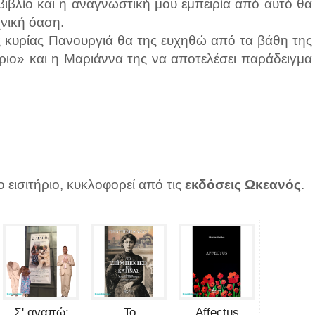
βιβλίο και η αναγνωστική μου εμπειρία από αυτό θα
χνική όαση.
ς κυρίας Πανουργιά θα της ευχηθώ από τα βάθη της
ήριο» και η Μαριάννα της να αποτελέσει παράδειγμα
 εισιτήριο, κυκλοφορεί από τις
εκδόσεις Ωκεανός
.
Σ' αγαπώ;
Το
Affectus