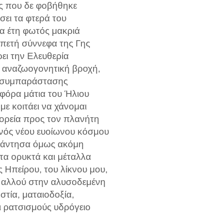
ός που δε φοβήθηκε
σει τα φτερά του
α έτη φωτός μακριά
ιπετή σύννεφα της Γης
ρει την Ελευθερία
α αναζωογονητική βροχή,
 συμπαράστασης
οφόρα μάτια του Ήλιου
με κοιτάει να χάνομαι
πορεία προς τον πλανήτη
ενός νέου ευοίωνου κόσμου
νάντησα όμως ακόμη
τα ορυκτά και μέταλλα
 Ηπείρου, του λίκνου μου,
ά αλλού στην αλυσοδεμένη
τία, ματαιοδοξία,
ι ρατσισμούς υδρόγειο