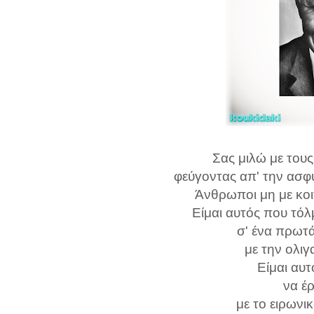
Σας μιλώ με του
φεύγοντας απ' την ασφ
Άνθρωποι μη με κοι
Είμαι αυτός που τόλ
σ' ένα πρωτ
με την ολιγ
Είμαι αυτ
να έρ
με το ειρωνι