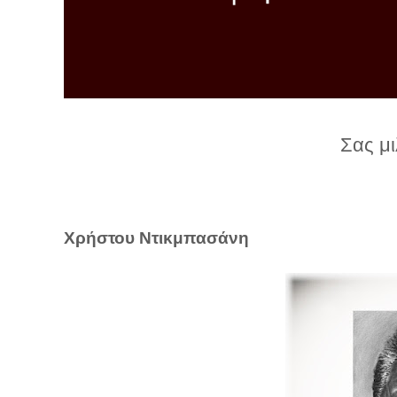
λ
λ
α
γ
ή
Σας μ
Χρήστου Ντικμπασάνη