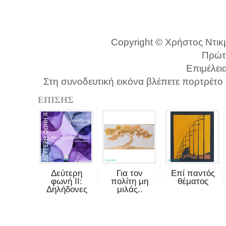
Copyright © Χρήστος Ντικμ
Πρώτ
Επιμέλει
Στη συνοδευτική εικόνα βλέπετε πορτρέτο
ΕΠΙΣΗΣ
Δεύτερη
Για τον
Επί παντός
φωνή II:
πολίτη μη
θέματος
Δηλήδονες
μιλάς..