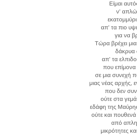
Είμαι αυτ
ν' απλώ
εκατομμύρι
απ' τα πιο υψ
για να β
Τώρα βρέχει μι
δάκρυα
απ' τα ελπιδ
που επίμονα 
σε μια συνεχή 
μιας νέας αρχής, 
που δεν συ
ούτε στα γεμά
εδάφη της Μαύρης
ούτε και πουθεν
από απλησ
μικρότητες κα