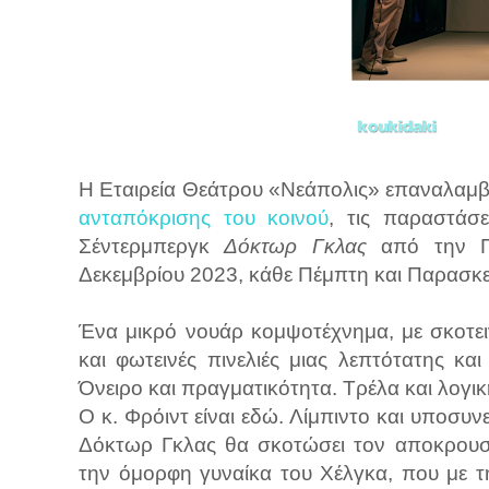
Η Εταιρεία Θεάτρου «Νεάπολις» επαναλαμβά
ανταπόκρισης του κοινού
, τις παραστάσ
Σέντερμπεργκ
Δόκτωρ Γκλας
από την Πέ
Δεκεμβρίου 2023, κάθε Πέμπτη και Παρασκε
Ένα μικρό νουάρ κομψοτέχνημα, με σκοτει
και φωτεινές πινελιές μιας λεπτότατης κα
Όνειρο και πραγματικότητα. Τρέλα και λογικ
Ο κ. Φρόιντ είναι εδώ. Λίμπιντο και υποσυν
Δόκτωρ Γκλας θα σκοτώσει τον αποκρουστ
την όμορφη γυναίκα του Χέλγκα, που με τ