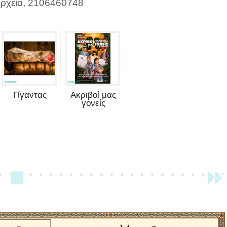
άρχεια, 2106460748
Γίγαντας
Ακριβοί μας
γονείς