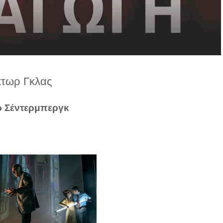
τωρ Γκλας
ρ Σέντερμπεργκ