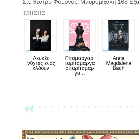
Στο θέατρο Φούρνος, Μαυρομιχάλη 168 Εξ
ΕΠΙΣΗΣ
Λευκές
Ρίταμαργαρί
Anna
νύχτες ενός
ταρίταμαργα
Magdalena
κλόουν
ρίταρίταμαρ
Bach
γα...