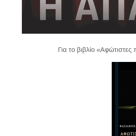
λ
λ
α
γ
ή
Για το βιβλίο «Αφώτιστες 