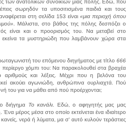
νιές των ανατολικών συνοικιών μιας πόλης. Εδώ, που
λέπεις σωρηδόν τα υποσιτισμένα παιδιά και τους
αναφέρεται στη σελίδα 153 είναι
«μια περιοχή όπου
ιμού»
. Μάλιστα, στο βάθος της πόλης δεσπόζει ο
τός είναι και ο προορισμός του. Να μεταβεί στο
όλα εκείνα τα μυστηριώδη που λαμβάνουν χώρα στα
ρωταγωνιστή του επόμενου διηγήματος με τίτλο
666
ένα περίεργο χόμπι του: Να παρακολουθεί στα βραχέα
 αριθμούς και λέξεις. Μέχρι που η βελόνα του
κεί ακούει αγωνιώδη, ανθρώπινα ουρλιαχτά. Πού
ονή του για να μάθει από πού προέρχονται;
 το διήγημα
Το κανάλι
. Εδώ, ο αφηγητής μας μας
 Ένα μέρος μέσα στο οποίο εκτείνεται ένα ιδιαίτερο
 κανείς, νερά ή λύματα, μα σ' αυτό κυλούν τεράστιες